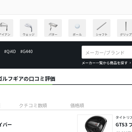
アイアン
ウェッジ
パター
ボール
シャフト
グリップ
#Qi4D
#G440
メーカー一覧から商品を探す
TSのゴルフギアの口コミ評価
順
クチコミ数順
価格順
タイトリス
ライバー
GTS3