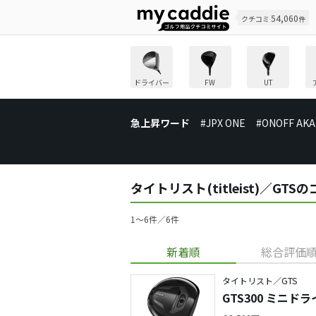
54,060
クチコミ
件
ドライバー
FW
UT
急上昇ワード
#JPX ONE
#ONOFF AKA
タイトリスト(titleist)／G
1〜6件／6件
新着順
総合評価
タイトリスト／GTS
GTS300 ミニド