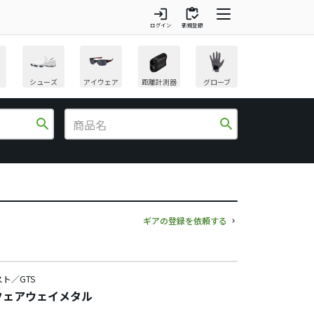
login
inventory
ログイン
新規登録
シューズ
アイウェア
距離計測器
グローブ
search
search
ギアの登録を依頼する
ト／GTS
 フェアウェイメタル