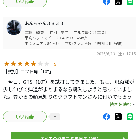
にも感じます（飛ばないだけの話かも）。打感が硬いとい
いいね
・弾道をもう少し高くしたい
うのはタイトリスト贔屓(*)からすれば致命的ですので、そ
・フェード打ちにいくと稀にチーピン
んなはずはないともう少し使ってみようかと思いますが、
・フィーリングが微妙
今のところ一旦はGT2再登板、継続で行くつもりです。ボ
あんちゃん３８３３
ールがレフトダッシュだから、という可能性もあります
年齢：68歳
性別：男性
ゴルフ歴：21年以上
結論から言うと、初速が出て安定するドライバーです。
が、GT2よりも硬く感じるのは私だけでしょうか。シャフ
平均ヘッドスピード：41m/s～45m/s
下記１ヶ月使用した感想になります。(練習は週5,ラウンド
平均スコア：80～84
平均ラウンド数：1週間に1回程度
トをBlack 65x（GT2に入っているシャフト）を使ってもう
は2回)
少しテストをしてみようかと思います。
2026/6/13（土）17:15
初速は流石Titleistって感じです。
5
打感の硬さという点では、今年話題作になったMizuno JPX
【試打】ロフト角「10°」
ONE Selectの打感は更に硬く感じました。Mizuno、
打感もめちゃくちゃ良いです。
今日、GTS（10°）を試打してきました。もし、飛距離が
Titleistには顔だけではなく、「打感」を期待して買ってま
少し伸びて弾道がまとまるなら購入しようと思っていまし
すので、その打感が硬いのでは少し？どうなのかな？と思
スピンは結構入ってくれるので、元々スピンの多い方は別
た。昔からの顔見知りのクラフトマンさんに付いてもらっ
います。Mizuno JPX ONE Selectの打感は同じ硬い部類で
モデルを検討した方が良いと思います。
て試打しました。クラフトマンさんから「持ちこんだ
も、Pro V1のAVXを打った時の打感と言ったらお分かりいた
続きを読む
適度にスピンが入ってくれるおかげで安定します。
GT2（10°）よりも球がまとまると思いますよ。」と言われ
だけるでしょうか、トーンと沈むような硬さを感じまし
私は元々スピンがかなり減りやすいタイプなのでこういっ
いいね
1
件
て、試打を開始しました。先ずはマイドライバーのGT210 °
た。GTS2はもう少し違うのですが、一瞬どこに飛んでいっ
たドライバーはチーピンを気にせず振っていけます。
＋NXバイオレット50Sでミスヒットを除いて5球、ヘッドを
たか分からないような、それでも球は真っ直ぐに飛んでい
替えてGTS210°（構えたらほぼ同じ形状でした）＋NXバイ
っているので結果は悪くない、みたいな気持ち悪さ（フィ
1番すごいと感じた点は打点ミスに強いことです。先上やヒ
すべてのクチコミを見る (8件)