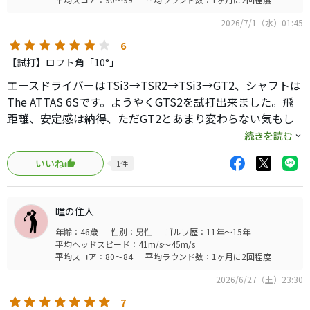
2026/7/1（水）01:45
6
【試打】ロフト角「10°」
エースドライバーはTSi3→TSR2→TSi3→GT2、シャフトは
The ATTAS 6Sです。ようやくGTS2を試打出来ました。飛
距離、安定感は納得、ただGT2とあまり変わらない気もし
ます。違うのは打感と音。インドアで打っただけですが、
続きを読む
ちょっと球が重く感じるのとTSRぽい金属音が気になりま
いいね
1
件
した。シャフトはブルーが自分には合っているかな。また
少し3に近づいた顔つきや、前にもウェイトが設置されチュ
ーニング幅が広がったことは魅力的ですね。GT発売時より
瞳の住人
は値引き枠があるようで、行きつけの大手量販店から素敵
年齢：46歳
性別：男性
ゴルフ歴：11年～15年
な下取りプランが提示され悩ましいところです。
平均ヘッドスピード：41m/s～45m/s
平均スコア：80～84
平均ラウンド数：1ヶ月に2回程度
2026/6/27（土）23:30
7