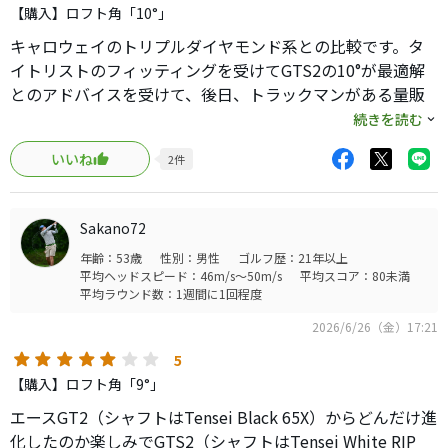
【購入】ロフト角「10°」
キャロウェイのトリプルダイヤモンド系との比較です。タ
イトリストのフィッティングを受けてGTS2の10°が最適解
とのアドバイスを受けて、後日、トラックマンがある量販
店にてクアンタムのTD、TDMAX、TD-TD、GTS2を試打比
続きを読む
較しました。結果は、初速はGTS2がクアンタム系より僅か
いいね
2
件
にでる、集弾性はGTS2とTD-TDが同じくらい良かったで
す。打感、打音はクアンタム系の方がより柔らかく、籠った
音です。GTS系はタイトリストらしい金属的な打感と打音
Sakano72
が引き継がれているようです。打音の大きさもGTS系の方
年齢：53歳
性別：男性
ゴルフ歴：21年以上
が大きいですが、ここは好みの問題程度の違いで、どちら
平均ヘッドスピード：46m/s～50m/s
平均スコア：80未満
も不快感はありませんでした。最終的に、GTS2の約11万円
平均ラウンド数：1週間に1回程度
とTD-TDの約13万円の二択で迷いましたが2万の価格差が性
2026/6/26（金）17:21
能差を上回っていなかった気がしたのでGTS2を購入しまし
た。しかし、タイトリストの値引き無しは、車でいうとこ
5
ろのレクサスみたいなのは何とかして欲しいところです。
【購入】ロフト角「9°」
でも、タイトリストへ乗り換えた事で毎年新作が出る度に
エースGT2（シャフトはTensei Black 65X）からどんだけ進
試打しては悩むとうサイクルから抜け出せて、このドライ
化したのか楽しみでGTS2（シャフトはTensei White RIP