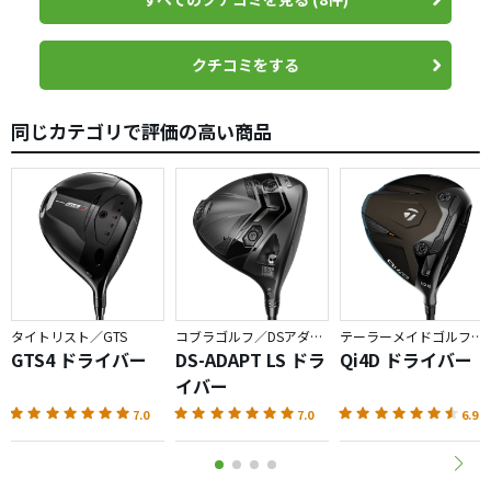
オレット50Sでミスヒットを除いて5球打ちました。クラフ
ーリングのフィードバックとレスポンスが分離してしまう
ール下などに当たっても何故か真っ直ぐ飛んでくれるので
トマンさんが試打前に言った通り5球の纏まりはGT2に比し
ような）もあります。これは球離れ、初速がそれだけ速い
OBが出にくいと思います。
てGTS2が良かったですが、飛距離はほぼ同等でした。結
とも言えます、慣れの問題もあると思います。もうしばら
クチコミをする
局、今日は購入に至りませんでした。
く使ってみて再度レビューしてみたいと思います。
めちゃくちゃ飛ぶ訳では無いと思っていましたが、コース
で安定して270-280程度飛んでくれています。ミスしても
同じカテゴリで評価の高い商品
(*)ゴルフを少し真面目にやり始めた頃に975D、そして
230-240程度でフェアウェイにおけました。
905Tを愛用していました。その後しばらくタイト以外を使
っていましたが、TSi3から戻って、TSR4、GT2という変遷
気になっていた点も解消され、買い換えてよかったと思っ
です。
ています。
懸念点は力むとハイドローが出てしまうことですが、打ち
手の問題だと思います。
タイトリスト／GTS
コブラゴルフ／DSアダプト
テーラーメイドゴルフ／Qi4D
GTS4 ドライバー
DS-ADAPT LS ドラ
Qi4D ドライバー
安定寄りのドライバーという印象ですが、簡単かつ飛ぶド
イバー
ライバーで、フィーリングも良いためかなりオススメです。
7.0
7.0
6.9