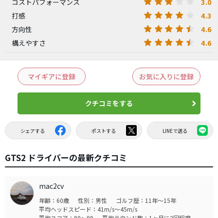
3.0
コストパフォーマンス
4.3
打感
4.6
方向性
4.6
構えやすさ
マイギアに登録
お気に入りに登録
クチコミをする
シェアする
ポストする
LINEで送る
GTS2 ドライバーの最新クチコミ
mac2cv
年齢：60歳
性別：男性
ゴルフ歴：11年～15年
平均ヘッドスピード：41m/s～45m/s
平均スコア：90～99
平均ラウンド数：1ヶ月に2回程度