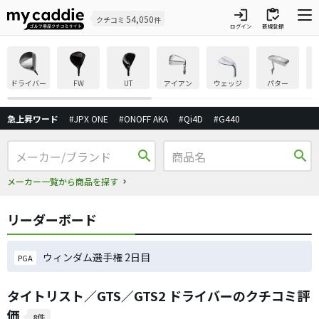
login
inventory
54,050
クチコミ
件
ログイン
新規登録
ドライバー
FW
UT
アイアン
ウェッジ
パター
急上昇ワード
#JPX ONE
#ONOFF AKA
#Qi4D
#G440
search
search
メーカー一覧から商品を探す
リーダーボード
ウィンダム選手権 2日目
PGA
タイトリスト／GTS／GTS2 ドライバーのクチコミ評
価
8件