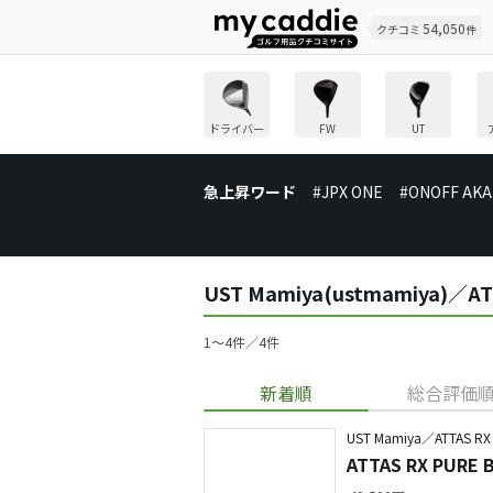
54,050
クチコミ
件
ドライバー
FW
UT
急上昇ワード
#JPX ONE
#ONOFF AKA
UST Mamiya(ustmamiya
1〜4件／4件
新着順
総合評価
UST Mamiya／ATTAS RX
ATTAS RX PU