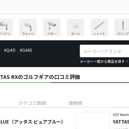
アイアン
ウェッジ
パター
ボール
シャフト
グリップ
#Qi4D
#G440
メーカー一覧から商品を探す
)／ATTAS RXのゴルフギアの口コミ評価
順
クチコミ数順
価格順
UST Mami
RE BLUE（アッタス ピュアブルー）
YATTA