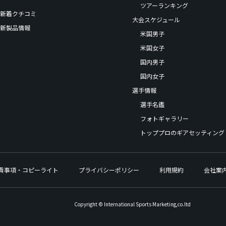
ツアーランキング
新着クチコミ
大会スケジュール
新製品情報
米国男子
米国女子
国内男子
国内女子
選手情報
選手名鑑
フォトギャラリー
トッププロのギアセッティング
責事項・コピーライト
プライバシーポリシー
利用規約
会社案
Copyright © International Sports Marketing,co.ltd