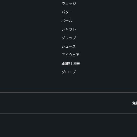
ウェッジ
パター
ボール
シャフト
グリップ
シューズ
アイウェア
距離計測器
グローブ
免