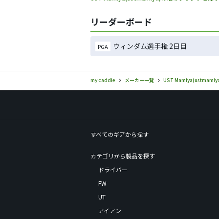
リーダーボード
ウィンダム選手権 2日目
PGA
my caddie
メーカー一覧
UST Mamiya(ustmamiy
すべてのギアから探す
カテゴリから製品を探す
ドライバー
FW
UT
アイアン