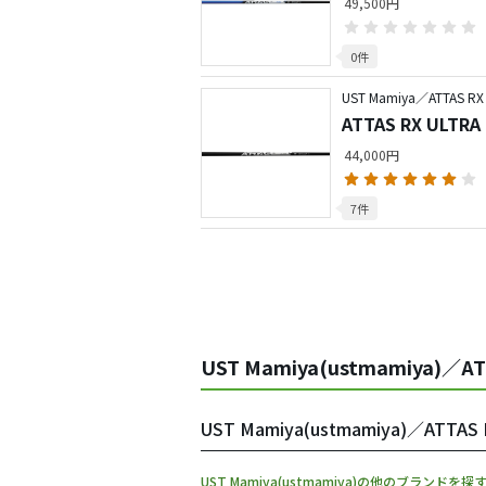
49,500円
0件
UST Mamiya／ATTAS RX
ATTAS RX UL
44,000円
7件
UST Mamiya(ustmamiya)／
UST Mamiya(ustmamiya)／
UST Mamiya(ustmamiya)の他のブランドを探