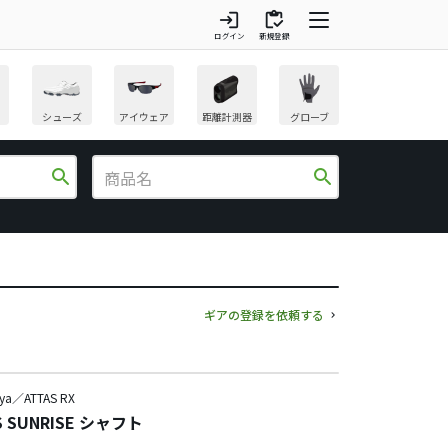
login
inventory
ログイン
新規登録
シューズ
アイウェア
距離計測器
グローブ
search
search
ギアの登録を依頼する
ya／ATTAS RX
S SUNRISE シャフト