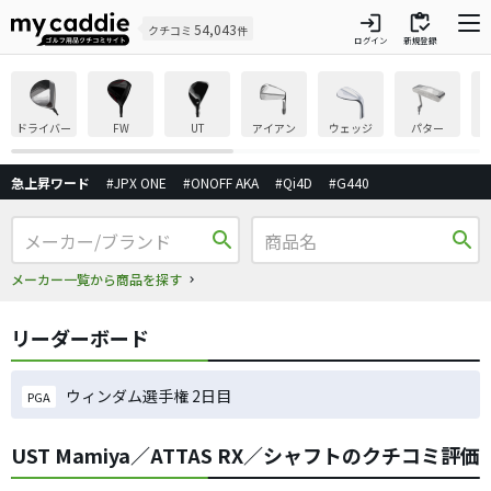
login
inventory
54,043
クチコミ
件
ログイン
新規登録
ドライバー
FW
UT
アイアン
ウェッジ
パター
急上昇ワード
#JPX ONE
#ONOFF AKA
#Qi4D
#G440
search
search
メーカー一覧から商品を探す
リーダーボード
ウィンダム選手権 2日目
PGA
UST Mamiya／ATTAS RX／シャフトのクチコミ評価