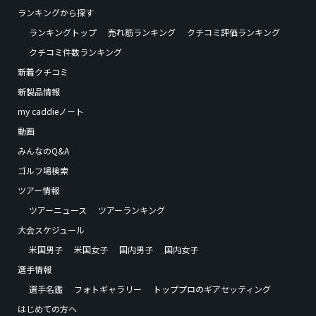
ランキングから探す
ランキングトップ
売れ筋ランキング
クチコミ評価ランキング
クチコミ件数ランキング
新着クチコミ
新製品情報
my caddieノート
動画
みんなのQ&A
ゴルフ場検索
ツアー情報
ツアーニュース
ツアーランキング
大会スケジュール
米国男子
米国女子
国内男子
国内女子
選手情報
選手名鑑
フォトギャラリー
トッププロのギアセッティング
はじめての方へ