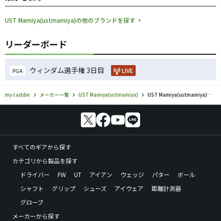
UST Mamiya(ustmamiya)の他のブランドを探す
リーダーボード
ウィンダム選手権 3日目
LIVE
PGA
my caddie
メーカー一覧
UST Mamiya(ustmamiya)
UST Mamiya(ustmamiya)／AUGAのゴルフギアの口コミ評価
すべてのギアから探す
カテゴリから製品を探す
ドライバー
FW
UT
アイアン
ウェッジ
パター
ボール
シャフト
グリップ
シューズ
アイウェア
距離計測器
グローブ
メーカーから探す