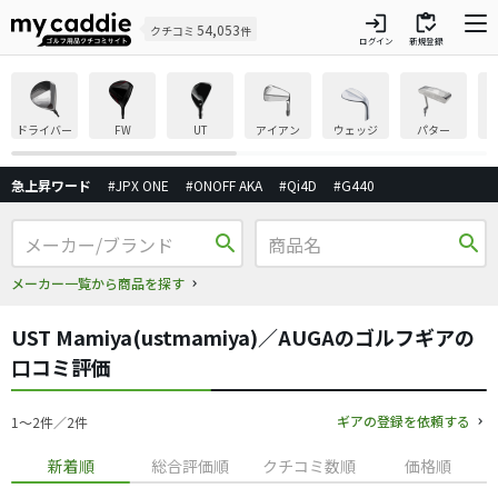
login
inventory
54,053
クチコミ
件
ログイン
新規登録
ドライバー
FW
UT
アイアン
ウェッジ
パター
急上昇ワード
#JPX ONE
#ONOFF AKA
#Qi4D
#G440
search
search
メーカー一覧から商品を探す
UST Mamiya(ustmamiya)／AUGAのゴルフギアの
口コミ評価
ギアの登録を依頼する
1〜2件／2件
新着順
総合評価順
クチコミ数順
価格順