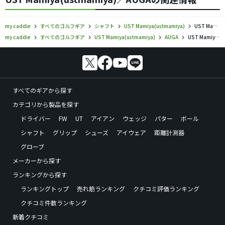
my caddie
すべてのゴルフギア
シャフト
UST Mamiya(ustmamiya)
UST Mamiya／AUGA／シャフトの口コミ評価
my caddie
すべてのゴルフギア
UST Mamiya(ustmamiya)
AUGA
UST Mamiya／AUGA／シャフトの口コミ評価
すべてのギアから探す
カテゴリから製品を探す
ドライバー
FW
UT
アイアン
ウェッジ
パター
ボール
シャフト
グリップ
シューズ
アイウェア
距離計測器
グローブ
メーカーから探す
ランキングから探す
ランキングトップ
売れ筋ランキング
クチコミ評価ランキング
クチコミ件数ランキング
新着クチコミ