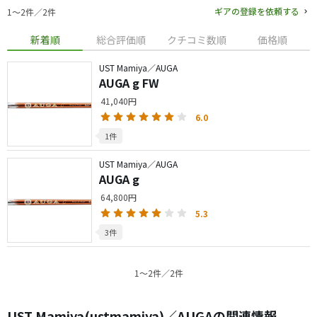
ギアの登録を依頼する
1〜2件／2件
新着順
総合評価順
クチコミ数順
価格順
UST Mamiya／AUGA
AUGA g FW
41,040円
6.0
1件
UST Mamiya／AUGA
AUGA g
64,800円
5.3
3件
1〜2件／2件
UST Mamiya(ustmamiya)／AUGAの関連情報