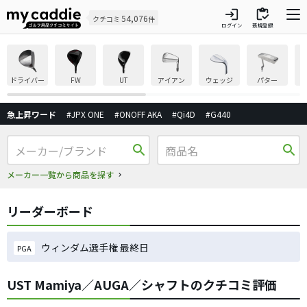
login
inventory
54,076
クチコミ
件
ログイン
新規登録
ドライバー
FW
UT
アイアン
ウェッジ
パター
急上昇ワード
#JPX ONE
#ONOFF AKA
#Qi4D
#G440
search
search
メーカー一覧から商品を探す
リーダーボード
ウィンダム選手権 最終日
PGA
UST Mamiya／AUGA／シャフトのクチコミ評価