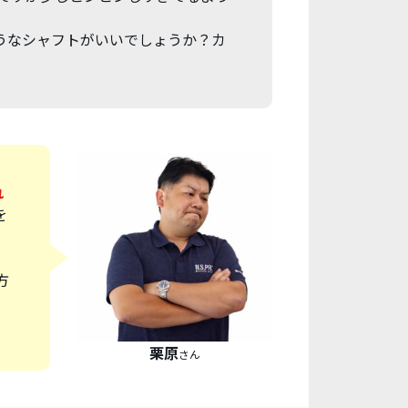
うなシャフトがいいでしょうか？カ
れ
を
ま
方
栗原
さん