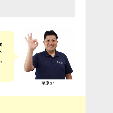
向
改
で
栗原
さん