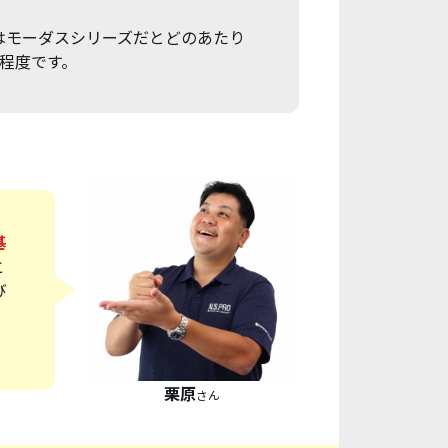
ンはモーダスシリーズだとどのあたり
程度です。
基
と
び
栗原
さん