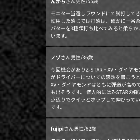
んかち
さん
男性/55歳
モニター当選しラウンドにて試打して
使用した感じでは打感は、確かに一番
パターを3種類打ち比べてみると柔らかい分
います。
ノゾ
さん
男性/36歳
今回機会がありZ-STAR・XV・ダ
がドライバーについての感想を書こうと
XV・ダイヤモンドはともに弾道が高め
も出そうです。 個人的にはZ-STA
点辺りでクイッとホップして伸びって
です。
fujipi
さん
男性/62歳