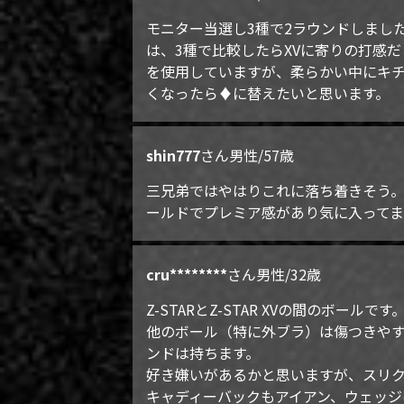
モニター当選し3種で2ラウンドしまし
は、3種で比較したらXVに寄りの打感だ
を使用していますが、柔らかい中にキチ
くなったら♦に替えたいと思います。
shin777
さん
男性/57歳
三兄弟ではやはりこれに落ち着きそう。
ールドでプレミア感があり気に入ってま
cru********
さん
男性/32歳
Z-STARとZ-STAR XVの間のボー
他のボール（特に外ブラ）は傷つきやす
ンドは持ちます。
好き嫌いがあるかと思いますが、スリク
キャディーバックもアイアン、ウェッジ