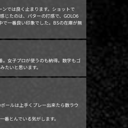
リーンでは良く止まります。ショットで
感じたのは、パターの打感で、GOLO6
中で一番良い印象でした。BSの在庫が無
番。女子プロが使うのも納得。数字もゴ
てみたいと思います。
のボールは上手くプレー出来たら数ラウ
一番とんでいる気がします。