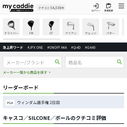
login
inventory
54,038
クチコミ
件
ログイン
新規登録
ドライバー
FW
UT
アイアン
ウェッジ
パター
急上昇ワード
#JPX ONE
#ONOFF AKA
#Qi4D
#G440
search
search
メーカー一覧から商品を探す
リーダーボード
ウィンダム選手権 2日目
PGA
キャスコ／SILCONE／ボールのクチコミ評価