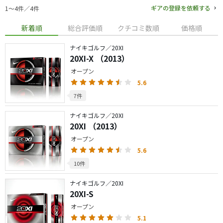
ギアの登録を依頼する
1〜4件／4件
新着順
総合評価順
クチコミ数順
価格順
ナイキゴルフ／20XI
20XI-X （2013）
オープン
5.6
7件
ナイキゴルフ／20XI
20XI （2013）
オープン
5.6
10件
ナイキゴルフ／20XI
20XI-S
オープン
5.1