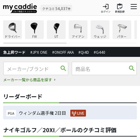
login
inventory
54,037
クチコミ
件
ログイン
新規登録
ドライバー
FW
UT
アイアン
ウェッジ
パター
急上昇ワード
#JPX ONE
#ONOFF AKA
#Qi4D
#G440
search
search
メーカー一覧から商品を探す
リーダーボード
ウィンダム選手権 2日目
LIVE
PGA
ナイキゴルフ／20XI／ボールのクチコミ評価