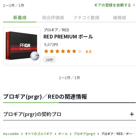
ギアの登録を依頼する
1〜1件／1件
新着順
総合評価順
クチコミ数順
価格順
プロギア／RED
RED PREMIUM ボール
9,072円
6.0
26件
1〜1件／1件
プロギア(prgr)／REDの関連情報
プロギア(prgr)の契約プロ
my caddie
すべてのゴルフギア
ボール
プロギア(prgr)
プロギア／RED／ボールの口コミ評価