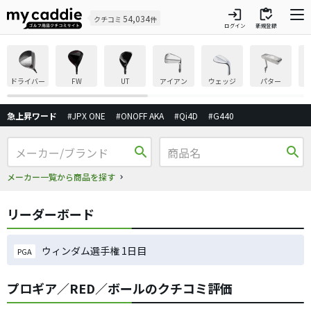
login
inventory
54,034
クチコミ
件
ログイン
新規登録
ドライバー
FW
UT
アイアン
ウェッジ
パター
急上昇ワード
#JPX ONE
#ONOFF AKA
#Qi4D
#G440
search
search
メーカー一覧から商品を探す
リーダーボード
ウィンダム選手権 1日目
PGA
プロギア／RED／ボールのクチコミ評価