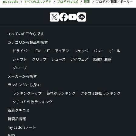
my caddie
すべてのゴルフギア
プロギア(prgr)
RED
プロギア／RED／ボールの口コミ評価
すべてのギアから探す
カテゴリから製品を探す
ドライバー
FW
UT
アイアン
ウェッジ
パター
ボール
シャフト
グリップ
シューズ
アイウェア
距離計測器
グローブ
メーカーから探す
ランキングから探す
ランキングトップ
売れ筋ランキング
クチコミ評価ランキング
クチコミ件数ランキング
新着クチコミ
新製品情報
my caddieノート
動画