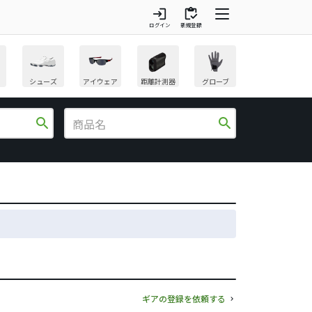
login
inventory
ログイン
新規登録
シューズ
アイウェア
距離計測器
グローブ
search
search
ギアの登録を依頼する