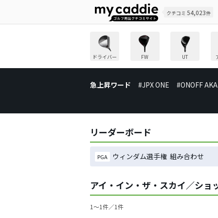
54,023
クチコミ
件
ドライバー
FW
UT
急上昇ワード
#JPX ONE
#ONOFF AKA
リーダーボード
ウィンダム選手権 組み合わせ
PGA
アイ・イン・ザ・スカイ／ショ
1〜1件／1件