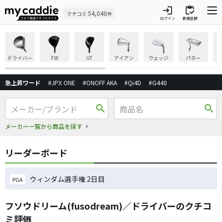
login
inventory
54,040
クチコミ
件
ログイン
新規登録
ドライバー
FW
UT
アイアン
ウェッジ
パター
急上昇ワード
#JPX ONE
#ONOFF AKA
#Qi4D
#G440
search
search
メーカー一覧から商品を探す
リーダーボード
ウィンダム選手権 2日目
PGA
フソウドリーム(fusodream)／ドライバーのクチコ
ミ評価