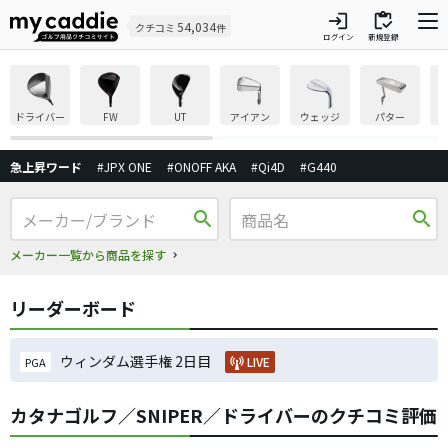
login
inventory
54,034
クチコミ
件
ログイン
新規登録
ドライバー
FW
UT
アイアン
ウェッジ
パター
急上昇ワード
#JPX ONE
#ONOFF AKA
#Qi4D
#G440
search
search
メーカー一覧から商品を探す
リーダーボード
ウィンダム選手権 2日目
LIVE
PGA
カタナゴルフ／SNIPER／ドライバーのクチコミ評価