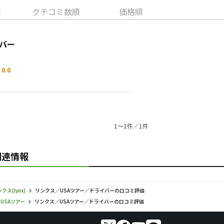
順
クチコミ数順
価格順
イバー
0.0
1〜1件／1件
関連情報
クス(lynx)
リンクス／USAツアー／ドライバーの口コミ評価
USAツアー
リンクス／USAツアー／ドライバーの口コミ評価