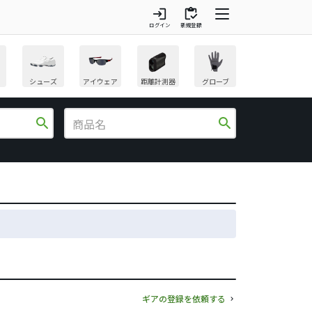
login
inventory
ログイン
新規登録
シューズ
アイウェア
距離計測器
グローブ
search
search
ギアの登録を依頼する