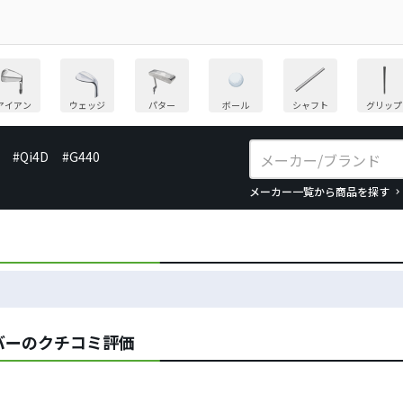
アイアン
ウェッジ
パター
ボール
シャフト
グリップ
#Qi4D
#G440
メーカー一覧から商品を探す
バーのクチコミ評価