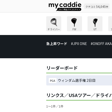
54,045
クチコミ
件
ドライバー
FW
UT
急上昇ワード
#JPX ONE
#ONOFF AKA
リーダーボード
ウィンダム選手権 2日目
PGA
リンクス／USAツアー／ドライ
1〜1件／1件