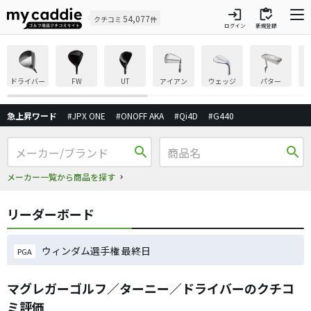
login
inventory
54,077
クチコミ
件
ログイン
新規登録
ドライバー
FW
UT
アイアン
ウェッジ
パター
急上昇ワード
#JPX ONE
#ONOFF AKA
#Qi4D
#G440
search
search
メーカー一覧から商品を探す
リーダーボード
ウィンダム選手権 最終日
PGA
マグレガーゴルフ／ターニー／ドライバーのクチコ
ミ評価