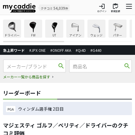
login
inventory
54,039
クチコミ
件
ログイン
新規登録
ドライバー
FW
UT
アイアン
ウェッジ
パター
急上昇ワード
#JPX ONE
#ONOFF AKA
#Qi4D
#G440
search
search
メーカー一覧から商品を探す
リーダーボード
ウィンダム選手権 2日目
PGA
マジェスティ ゴルフ／ベリティ／ドライバーのクチ
コミ評価