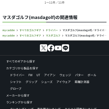
1〜11件／11件
マスダゴルフ(masdagolf)の関連情報
my caddie
すべてのゴルフギア
ドライバー
マスダゴルフ(masdagolf)／ドライバーの口コミ評価
my caddie
すべてのゴルフギア
マスダゴルフ
マスダゴルフ(masdagolf)／ドライバーの口コミ評価
すべてのギアから探す
カテゴリから製品を探す
ドライバー
FW
UT
アイアン
ウェッジ
パター
ボール
シャフト
グリップ
シューズ
アイウェア
距離計測器
グローブ
メーカーから探す
ランキングから探す
ランキングトップ
売れ筋ランキング
クチコミ評価ランキング