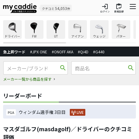
login
inventory
54,053
クチコミ
件
ログイン
新規登録
ドライバー
FW
UT
アイアン
ウェッジ
パター
急上昇ワード
#JPX ONE
#ONOFF AKA
#Qi4D
#G440
search
search
メーカー一覧から商品を探す
リーダーボード
ウィンダム選手権 3日目
LIVE
PGA
マスダゴルフ(masdagolf)／ドライバーのクチコミ
評価