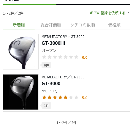
ギアの登録を依頼する
1〜2件／2件
新着順
総合評価順
クチコミ数順
価格順
METALFACTORY／GT-3000
GT-3000Hi
オープン
0.0
0件
METALFACTORY／GT-3000
GT-3000
99,360円
5.0
1件
1〜2件／2件