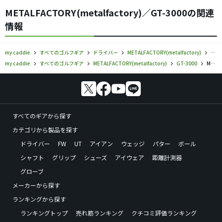
METALFACTORY(metalfactory)／GT-3000の関連
情報
my caddie
すべてのゴルフギア
ドライバー
METALFACTORY(metalfactory)
ME
my caddie
すべてのゴルフギア
METALFACTORY(metalfactory)
GT-3000
METALFACTORY／GT-3000／ドライバーの口コミ評価
すべてのギアから探す
カテゴリから製品を探す
ドライバー
FW
UT
アイアン
ウェッジ
パター
ボール
シャフト
グリップ
シューズ
アイウェア
距離計測器
グローブ
メーカーから探す
ランキングから探す
ランキングトップ
売れ筋ランキング
クチコミ評価ランキング