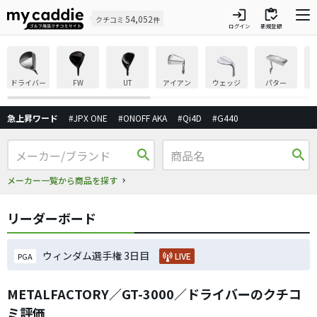
login
inventory
54,052
クチコミ
件
ログイン
新規登録
ドライバー
FW
UT
アイアン
ウェッジ
パター
急上昇ワード
#JPX ONE
#ONOFF AKA
#Qi4D
#G440
search
search
メーカー一覧から商品を探す
リーダーボード
ウィンダム選手権 3日目
LIVE
PGA
METALFACTORY／GT-3000／ドライバーのクチコ
ミ評価