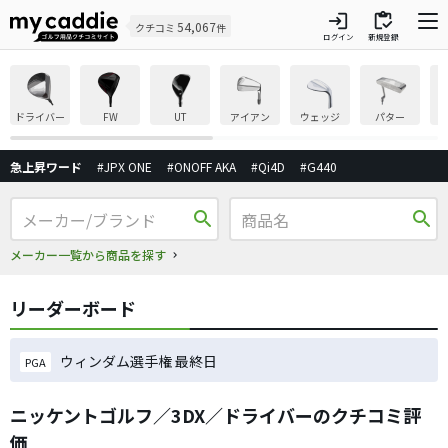
login
inventory
54,067
クチコミ
件
ログイン
新規登録
ドライバー
FW
UT
アイアン
ウェッジ
パター
急上昇ワード
#JPX ONE
#ONOFF AKA
#Qi4D
#G440
search
search
メーカー一覧から商品を探す
リーダーボード
ウィンダム選手権 最終日
PGA
ニッケントゴルフ／3DX／ドライバーのクチコミ評
価