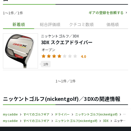
ギアの登録を依頼する
1〜1件／1件
新着順
総合評価順
クチコミ数順
価格順
ニッケントゴルフ／3DX
3DX スクエアドライバー
オープン
4.0
1件
1〜1件／1件
ニッケントゴルフ(nickentgolf)／3DXの関連情報
my caddie
すべてのゴルフギア
ドライバー
ニッケントゴルフ(nickentgolf)
ニッ
my caddie
すべてのゴルフギア
ニッケントゴルフ(nickentgolf)
3DX
ニッケントゴルフ／3DX／ドライバーの口コミ評価