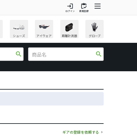
login
inventory
ログイン
新規登録
シューズ
アイウェア
距離計測器
グローブ
search
search
ギアの登録を依頼する