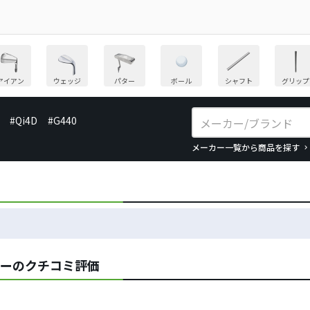
アイアン
ウェッジ
パター
ボール
シャフト
グリップ
#Qi4D
#G440
メーカー一覧から商品を探す
バーのクチコミ評価