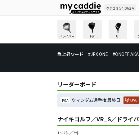
54,062
クチコミ
件
ドライバー
FW
UT
急上昇ワード
#JPX ONE
#ONOFF AKA
リーダーボード
ウィンダム選手権 最終日
LIVE
PGA
ナイキゴルフ／VR_S／ドライ
1〜2件／2件