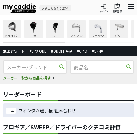
login
inventory
54,023
クチコミ
件
ログイン
新規登録
ドライバー
FW
UT
アイアン
ウェッジ
パター
急上昇ワード
#JPX ONE
#ONOFF AKA
#Qi4D
#G440
search
search
メーカー一覧から商品を探す
リーダーボード
ウィンダム選手権 組み合わせ
PGA
プロギア／SWEEP／ドライバーのクチコミ評価