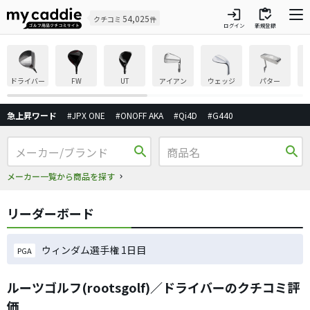
login
inventory
54,025
クチコミ
件
ログイン
新規登録
ドライバー
FW
UT
アイアン
ウェッジ
パター
急上昇ワード
#JPX ONE
#ONOFF AKA
#Qi4D
#G440
search
search
メーカー一覧から商品を探す
リーダーボード
ウィンダム選手権 1日目
PGA
ルーツゴルフ(rootsgolf)／ドライバーのクチコミ評
価