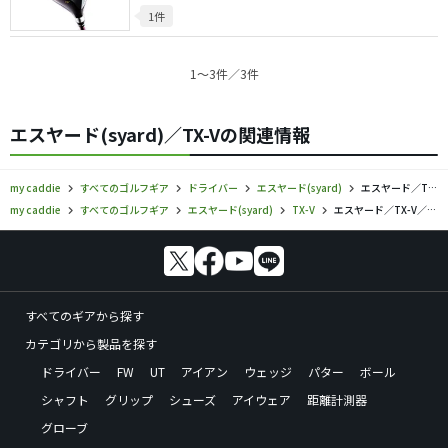
1件
1〜3件／3件
エスヤード(syard)／TX-Vの関連情報
my caddie
すべてのゴルフギア
ドライバー
エスヤード(syard)
エスヤード／TX-V／ドライバーの口コミ評価
my caddie
すべてのゴルフギア
エスヤード(syard)
TX-V
エスヤード／TX-V／ドライバーの口コミ評価
すべてのギアから探す
カテゴリから製品を探す
ドライバー
FW
UT
アイアン
ウェッジ
パター
ボール
シャフト
グリップ
シューズ
アイウェア
距離計測器
グローブ