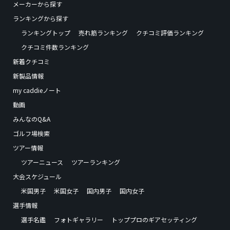
メーカーから探す
ランキングから探す
ランキングトップ
売れ筋ランキング
クチコミ評価ランキング
クチコミ件数ランキング
新着クチコミ
新製品情報
my caddieノート
動画
みんなのQ&A
ゴルフ場検索
ツアー情報
ツアーニュース
ツアーランキング
大会スケジュール
米国男子
米国女子
国内男子
国内女子
選手情報
選手名鑑
フォトギャラリー
トッププロのギアセッティング