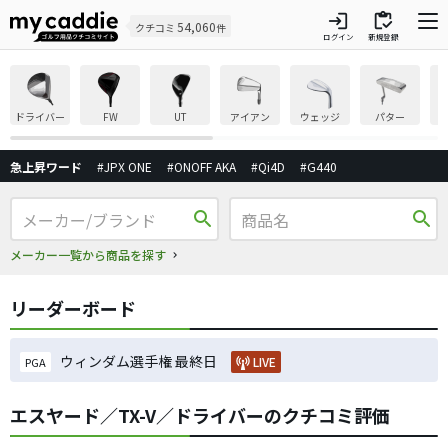
login
inventory
54,060
クチコミ
件
ログイン
新規登録
ドライバー
FW
UT
アイアン
ウェッジ
パター
急上昇ワード
#JPX ONE
#ONOFF AKA
#Qi4D
#G440
search
search
メーカー一覧から商品を探す
リーダーボード
ウィンダム選手権 最終日
LIVE
PGA
エスヤード／TX-V／ドライバーのクチコミ評価