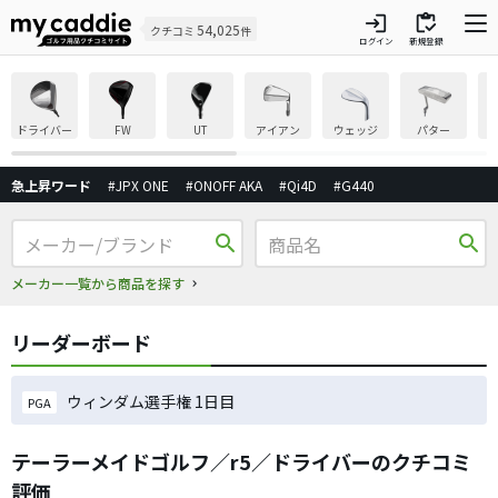
login
inventory
54,025
クチコミ
件
ログイン
新規登録
ドライバー
FW
UT
アイアン
ウェッジ
パター
急上昇ワード
#JPX ONE
#ONOFF AKA
#Qi4D
#G440
search
search
メーカー一覧から商品を探す
リーダーボード
ウィンダム選手権 1日目
PGA
テーラーメイドゴルフ／r5／ドライバーのクチコミ
評価