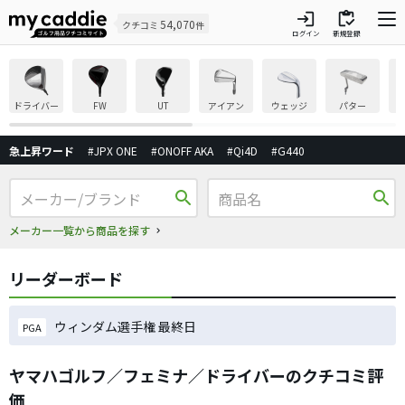
login
inventory
54,070
クチコミ
件
ログイン
新規登録
ドライバー
FW
UT
アイアン
ウェッジ
パター
急上昇ワード
#JPX ONE
#ONOFF AKA
#Qi4D
#G440
search
search
メーカー一覧から商品を探す
リーダーボード
ウィンダム選手権 最終日
PGA
ヤマハゴルフ／フェミナ／ドライバーのクチコミ評
価