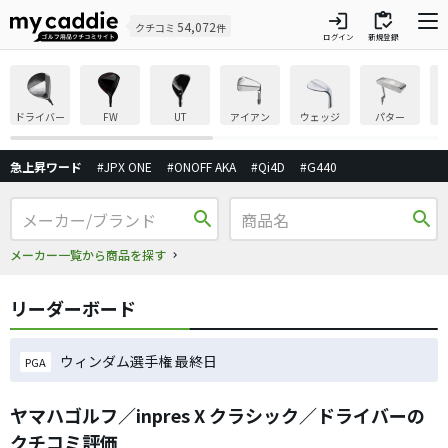
login
inventory
54,072
クチコミ
件
ログイン
新規登録
ドライバー
FW
UT
アイアン
ウェッジ
パター
急上昇ワード
#JPX ONE
#ONOFF AKA
#Qi4D
#G440
search
search
メーカー一覧から商品を探す
リーダーボード
ウィンダム選手権 最終日
PGA
ヤマハゴルフ／inpres X クラシック／ドライバーの
クチコミ評価