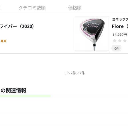
順
クチコミ数順
価格順
ヨネック
ドライバー（2020）
Fior
34,560円
0.0
0件
1〜2件／2件
レの関連情報