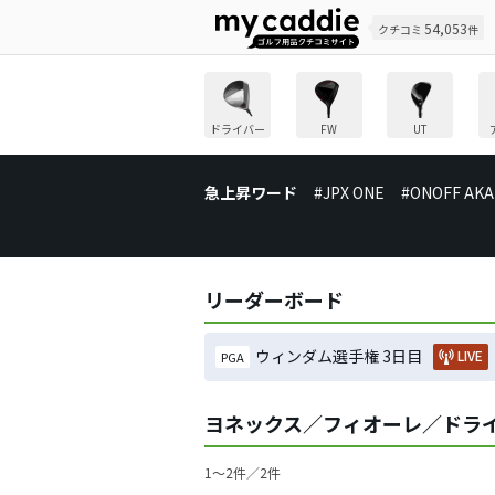
54,053
クチコミ
件
ドライバー
FW
UT
急上昇ワード
#JPX ONE
#ONOFF AKA
リーダーボード
ウィンダム選手権 3日目
LIVE
PGA
ヨネックス／フィオーレ／ドラ
1〜2件／2件