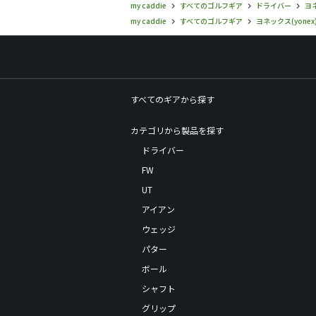
my caddie
すべてのゴルフギア
ドライバー
ヨネ
my caddie
すべてのゴルフギア
ヨネックス(yonex
すべてのギアから探す
カテゴリから製品を探す
ドライバー
FW
UT
アイアン
ウェッジ
パター
ボール
シャフト
グリップ