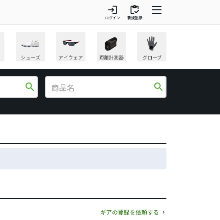
login
inventory
ログイン
新規登録
シューズ
アイウェア
距離計測器
グローブ
search
search
ギアの登録を依頼する