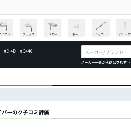
アイアン
ウェッジ
パター
ボール
シャフト
グリップ
#Qi4D
#G440
メーカー一覧から商品を探す
イバーのクチコミ評価