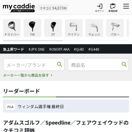
login
inventory
54,073
クチコミ
件
ログイン
新規登録
ドライバー
FW
UT
アイアン
ウェッジ
パター
急上昇ワード
#JPX ONE
#ONOFF AKA
#Qi4D
#G440
search
search
メーカー一覧から商品を探す
リーダーボード
ウィンダム選手権 最終日
PGA
アダムスゴルフ／Speedline／フェアウェイウッドの
クチコミ評価