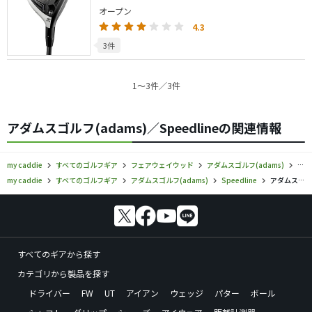
オープン
4.3
3件
1〜3件／3件
アダムスゴルフ(adams)／Speedlineの関連情報
my caddie
すべてのゴルフギア
フェアウェイウッド
アダムスゴルフ(adams)
アダ
my caddie
すべてのゴルフギア
アダムスゴルフ(adams)
Speedline
アダムスゴルフ／Speedline／フェアウェイウッドの口コミ評価
すべてのギアから探す
カテゴリから製品を探す
ドライバー
FW
UT
アイアン
ウェッジ
パター
ボール