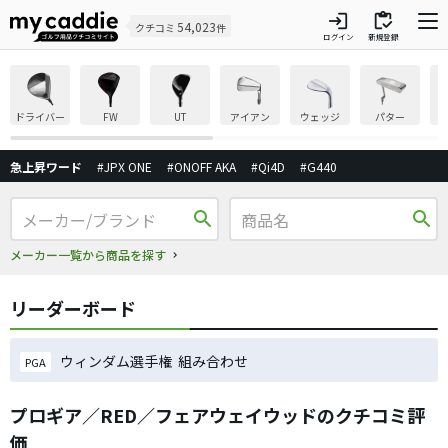
login
inventory
54,023
クチコミ
件
ログイン
新規登録
ドライバー
FW
UT
アイアン
ウェッジ
パター
急上昇ワード
#JPX ONE
#ONOFF AKA
#Qi4D
#G440
search
search
メーカー一覧から商品を探す
リーダーボード
ウィンダム選手権 組み合わせ
PGA
プロギア／RED／フェアウェイウッドのクチコミ評
価