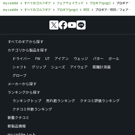
my caddie
すべてのゴルフギア
フェアウェイウッド
プロギア(prgr)
プロギア／RED／フェアウェイウッドの口コミ評価
my caddie
すべてのゴルフギア
プロギア(prgr)
RED
プロギア／RED／フェアウェイウッドの口コミ評価
すべてのギアから探す
カテゴリから製品を探す
ドライバー
FW
UT
アイアン
ウェッジ
パター
ボール
シャフト
グリップ
シューズ
アイウェア
距離計測器
グローブ
メーカーから探す
ランキングから探す
ランキングトップ
売れ筋ランキング
クチコミ評価ランキング
クチコミ件数ランキング
新着クチコミ
新製品情報
my caddieノート