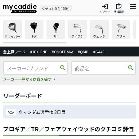
login
inventory
54,060
クチコミ
件
ログイン
新規登録
ドライバー
FW
UT
アイアン
ウェッジ
パター
急上昇ワード
#JPX ONE
#ONOFF AKA
#Qi4D
#G440
search
search
メーカー一覧から商品を探す
リーダーボード
ウィンダム選手権 3日目
PGA
プロギア／TR／フェアウェイウッドのクチコミ評価