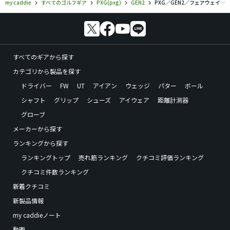
my caddie
すべてのゴルフギア
PXG(pxg)
GEN2
PXG／GEN2／フェアウェイウッドの口コミ評価
すべてのギアから探す
カテゴリから製品を探す
ドライバー
FW
UT
アイアン
ウェッジ
パター
ボール
シャフト
グリップ
シューズ
アイウェア
距離計測器
グローブ
メーカーから探す
ランキングから探す
ランキングトップ
売れ筋ランキング
クチコミ評価ランキング
クチコミ件数ランキング
新着クチコミ
新製品情報
my caddieノート
動画