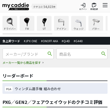
login
inventory
54,023
クチコミ
件
ログイン
新規登録
ドライバー
FW
UT
アイアン
ウェッジ
パター
急上昇ワード
#JPX ONE
#ONOFF AKA
#Qi4D
#G440
search
search
メーカー一覧から商品を探す
リーダーボード
ウィンダム選手権 組み合わせ
PGA
PXG／GEN2／フェアウェイウッドのクチコミ評価