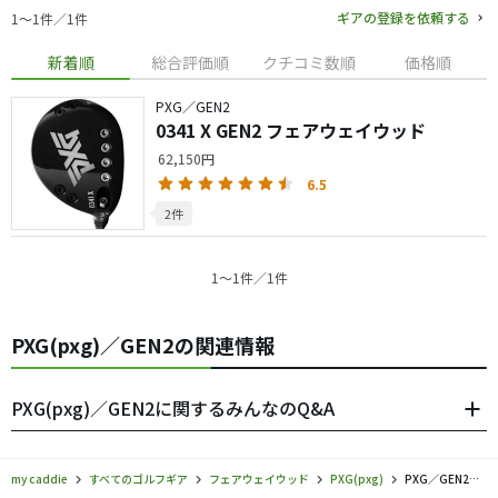
ギアの登録を依頼する
1〜1件／1件
新着順
総合評価順
クチコミ数順
価格順
PXG／GEN2
0341 X GEN2 フェアウェイウッド
62,150円
6.5
2件
1〜1件／1件
PXG(pxg)／GEN2の関連情報
PXG(pxg)／GEN2に関するみんなのQ&A
my caddie
すべてのゴルフギア
フェアウェイウッド
PXG(pxg)
PXG／GEN2／フェアウェイウッドの口コミ評価