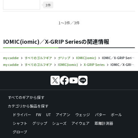
3件
1〜3件／3件
IOMIC(iomic)／X-GRIP Seriesの関連情報
my caddie
すべてのゴルフギア
グリップ
IOMIC(iomic)
IOMIC／X-GRIP Series／グリップの口コミ評価
my caddie
すべてのゴルフギア
IOMIC(iomic)
X-GRIP Series
IOMIC／X-GRIP Series／グリップの口コミ評価
すべてのギアから探す
カテゴリから製品を探す
ドライバー
FW
UT
アイアン
ウェッジ
パター
ボール
シャフト
グリップ
シューズ
アイウェア
距離計測器
グローブ