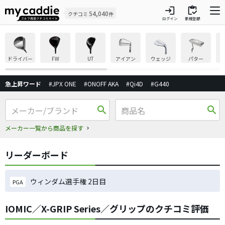
login
inventory
54,040
クチコミ
件
ログイン
新規登録
ドライバー
FW
UT
アイアン
ウェッジ
パター
急上昇ワード
#JPX ONE
#ONOFF AKA
#Qi4D
#G440
search
search
メーカー一覧から商品を探す
リーダーボード
ウィンダム選手権 2日目
PGA
IOMIC／X-GRIP Series／グリップのクチコミ評価