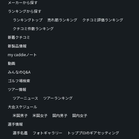
メーカーから探す
ランキングから探す
ランキングトップ
売れ筋ランキング
クチコミ評価ランキング
クチコミ件数ランキング
新着クチコミ
新製品情報
my caddieノート
動画
みんなのQ&A
ゴルフ場検索
ツアー情報
ツアーニュース
ツアーランキング
大会スケジュール
米国男子
米国女子
国内男子
国内女子
選手情報
選手名鑑
フォトギャラリー
トッププロのギアセッティング