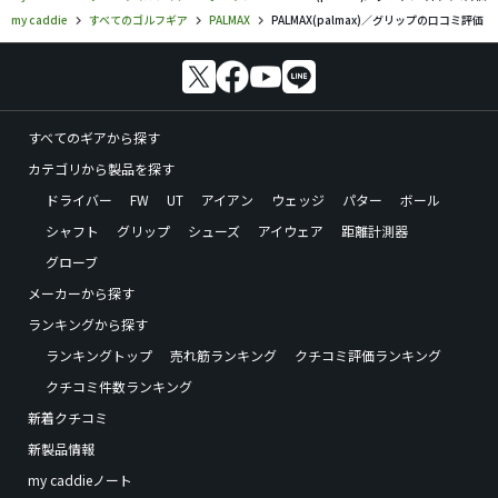
my caddie
すべてのゴルフギア
PALMAX
PALMAX(palmax)／グリップの口コミ評価
すべてのギアから探す
カテゴリから製品を探す
ドライバー
FW
UT
アイアン
ウェッジ
パター
ボール
シャフト
グリップ
シューズ
アイウェア
距離計測器
グローブ
メーカーから探す
ランキングから探す
ランキングトップ
売れ筋ランキング
クチコミ評価ランキング
クチコミ件数ランキング
新着クチコミ
新製品情報
my caddieノート