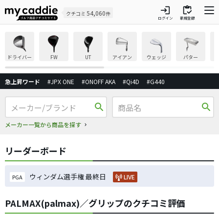
login
inventory
54,060
クチコミ
件
ログイン
新規登録
ドライバー
FW
UT
アイアン
ウェッジ
パター
急上昇ワード
#JPX ONE
#ONOFF AKA
#Qi4D
#G440
search
search
メーカー一覧から商品を探す
リーダーボード
ウィンダム選手権 最終日
LIVE
PGA
PALMAX(palmax)／グリップのクチコミ評価