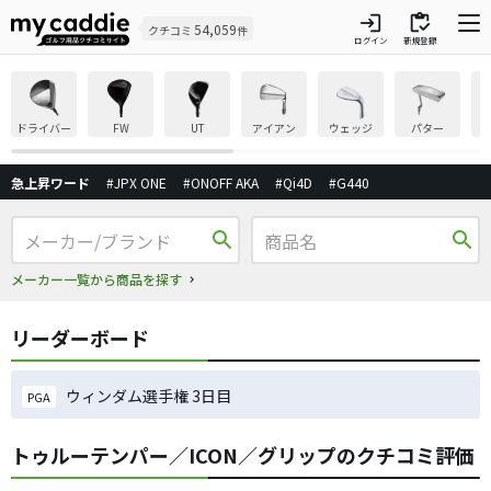
login
inventory
54,059
クチコミ
件
ログイン
新規登録
ドライバー
FW
UT
アイアン
ウェッジ
パター
急上昇ワード
#JPX ONE
#ONOFF AKA
#Qi4D
#G440
search
search
メーカー一覧から商品を探す
リーダーボード
ウィンダム選手権 3日目
PGA
トゥルーテンパー／ICON／グリップのクチコミ評価