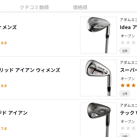
順
クチコミ数順
価格順
アダムスゴ
 アイアン ウィメンズ
Idea
オープン
0.0
0件
アダムスゴ
ブリッド アイアン ウィメンズ
スーパー
オープン
0.0
1件
アダムスゴ
ジド アイアン
テック 
オープン
7.0
0件