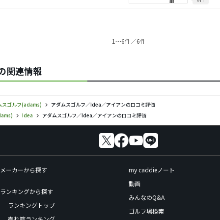
1〜6件／6件
aの関連情報
スゴルフ(adams)
アダムスゴルフ／Idea／アイアンの口コミ評価
ams)
Idea
アダムスゴルフ／Idea／アイアンの口コミ評価
メーカーから探す
my caddieノート
動画
ランキングから探す
みんなのQ&A
ランキングトップ
ゴルフ場検索
売れ筋ランキング