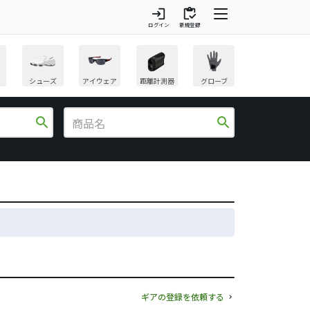
login
inventory
ログイン
新規登録
シューズ
アイウェア
距離計測器
グローブ
search
search
ギアの登録を依頼する