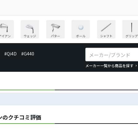
アイアン
ウェッジ
パター
ボール
シャフト
グリップ
#Qi4D
#G440
メーカー一覧から商品を探す
アンのクチコミ評価