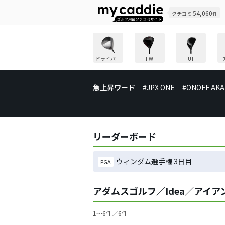
54,060
クチコミ
件
ドライバー
FW
UT
急上昇ワード
#JPX ONE
#ONOFF AKA
リーダーボード
ウィンダム選手権 3日目
PGA
アダムスゴルフ／Idea／アイ
1〜6件／6件