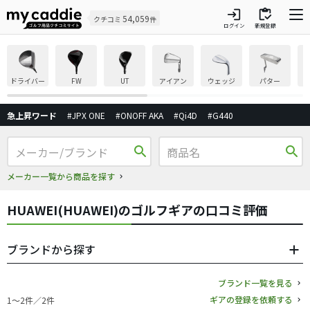
login
inventory
54,059
クチコミ
件
ログイン
新規登録
ドライバー
FW
UT
アイアン
ウェッジ
パター
急上昇ワード
#JPX ONE
#ONOFF AKA
#Qi4D
#G440
search
search
メーカー一覧から商品を探す
HUAWEI(HUAWEI)のゴルフギアの口コミ評価
ブランドから探す
ブランド一覧を見る
ギアの登録を依頼する
1〜2件／2件