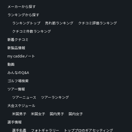
メーカーから探す
ランキングから探す
ランキングトップ
売れ筋ランキング
クチコミ評価ランキング
クチコミ件数ランキング
新着クチコミ
新製品情報
my caddieノート
動画
みんなのQ&A
ゴルフ場検索
ツアー情報
ツアーニュース
ツアーランキング
大会スケジュール
米国男子
米国女子
国内男子
国内女子
選手情報
選手名鑑
フォトギャラリー
トッププロのギアセッティング