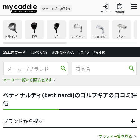
login
inventory
54,077
クチコミ
件
ログイン
新規登録
ドライバー
FW
UT
アイアン
ウェッジ
パター
急上昇ワード
#JPX ONE
#ONOFF AKA
#Qi4D
#G440
search
search
メーカー一覧から商品を探す
ベティナルディ(bettinardi)のゴルフギアの口コミ評
価
ブランドから探す
ブランド一覧を見る