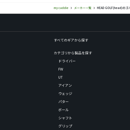
my caddie
メーカー一覧
HEAD GOLF(head
すべてのギアから探す
カテゴリから製品を探す
ドライバー
FW
UT
アイアン
ウェッジ
パター
ボール
シャフト
グリップ