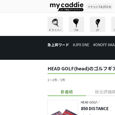
54,051
クチコミ
件
ドライバー
FW
UT
急上昇ワード
#JPX ONE
#ONOFF AKA
HEAD GOLF(head)のゴル
1〜1件／1件
新着順
総合評価
HEAD GOLF／
850 DISTANCE