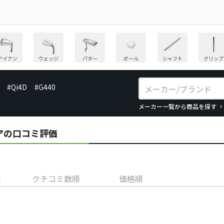
アイアン
ウェッジ
パター
ボール
シャフト
グリップ
#Qi4D
#G440
メーカー一覧から商品を探す
フギアの口コミ評価
順
クチコミ数順
価格順