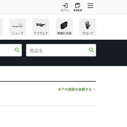
login
inventory
ログイン
新規登録
シューズ
アイウェア
距離計測器
グローブ
search
search
ギアの登録を依頼する