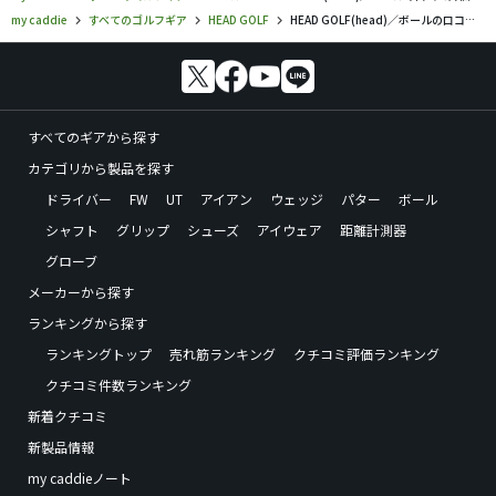
my caddie
すべてのゴルフギア
HEAD GOLF
HEAD GOLF(head)／ボールの口コミ評価
すべてのギアから探す
カテゴリから製品を探す
ドライバー
FW
UT
アイアン
ウェッジ
パター
ボール
シャフト
グリップ
シューズ
アイウェア
距離計測器
グローブ
メーカーから探す
ランキングから探す
ランキングトップ
売れ筋ランキング
クチコミ評価ランキング
クチコミ件数ランキング
新着クチコミ
新製品情報
my caddieノート