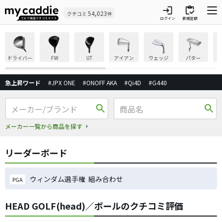
login
inventory
54,023
クチコミ
件
ログイン
新規登録
ドライバー
FW
UT
アイアン
ウェッジ
パター
急上昇ワード
#JPX ONE
#ONOFF AKA
#Qi4D
#G440
search
search
メーカー一覧から商品を探す
リーダーボード
ウィンダム選手権 組み合わせ
PGA
HEAD GOLF(head)／ボールのクチコミ評価