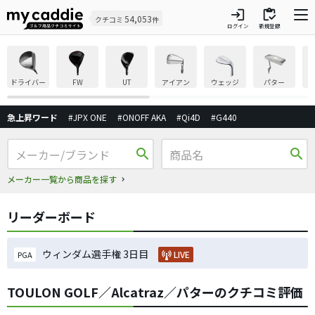
login
inventory
54,053
クチコミ
件
ログイン
新規登録
ドライバー
FW
UT
アイアン
ウェッジ
パター
急上昇ワード
#JPX ONE
#ONOFF AKA
#Qi4D
#G440
search
search
メーカー一覧から商品を探す
リーダーボード
ウィンダム選手権 3日目
LIVE
PGA
TOULON GOLF／Alcatraz／パターのクチコミ評価