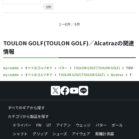
0件
1〜6件／6件
TOULON GOLF(TOULON GOLF)／Alcatrazの関連
情報
my caddie
すべてのゴルフギア
パター
TOULON GOLF(TOULON GOLF)
TOULON GOLF／Alcatraz／パターの口コミ評価
my caddie
すべてのゴルフギア
TOULON GOLF(TOULON GOLF)
Alcatraz
TOULON GOLF／Alcatraz／パターの口コミ評価
すべてのギアから探す
カテゴリから製品を探す
ドライバー
FW
UT
アイアン
ウェッジ
パター
ボール
シャフト
グリップ
シューズ
アイウェア
距離計測器