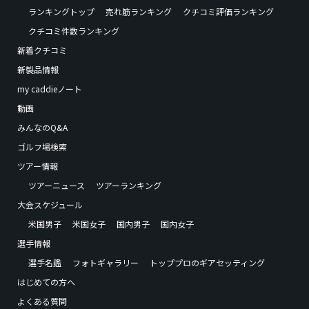
ランキングトップ
売れ筋ランキング
クチコミ評価ランキング
クチコミ件数ランキング
新着クチコミ
新製品情報
my caddieノート
動画
みんなのQ&A
ゴルフ場検索
ツアー情報
ツアーニュース
ツアーランキング
大会スケジュール
米国男子
米国女子
国内男子
国内女子
選手情報
選手名鑑
フォトギャラリー
トッププロのギアセッティング
はじめての方へ
よくある質問