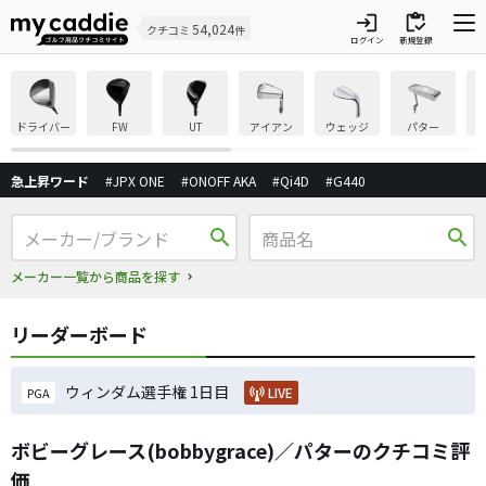
login
inventory
54,024
クチコミ
件
ログイン
新規登録
ドライバー
FW
UT
アイアン
ウェッジ
パター
急上昇ワード
#JPX ONE
#ONOFF AKA
#Qi4D
#G440
search
search
メーカー一覧から商品を探す
リーダーボード
ウィンダム選手権 1日目
LIVE
PGA
ボビーグレース(bobbygrace)／パターのクチコミ評
価