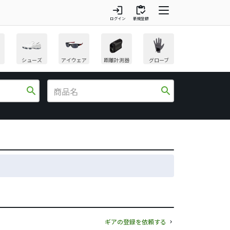
login
inventory
ログイン
新規登録
シューズ
アイウェア
距離計測器
グローブ
search
search
ギアの登録を依頼する