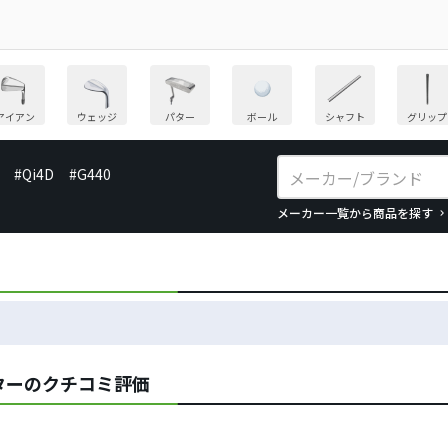
アイアン
ウェッジ
パター
ボール
シャフト
グリップ
#Qi4D
#G440
メーカー一覧から商品を探す
ターのクチコミ評価