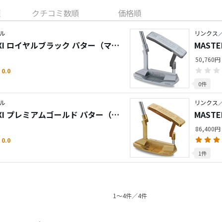
順
クチコミ数順
価格順
ル
リンクス
L XI ロイヤルブラック パター（マレ
MAST
型）
50,760円
0.0
0件
ル
リンクス
L XI プレミアムゴールド パター（マ
MAST
ン型）
86,400円
0.0
1件
1〜4件／4件