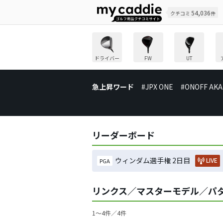
54,036
クチコミ
件
ドライバー
FW
UT
急上昇ワード
#JPX ONE
#ONOFF AKA
リーダーボード
ウィンダム選手権 2日目
LIVE
PGA
リンクス／マスターモデル／パ
1〜4件／4件