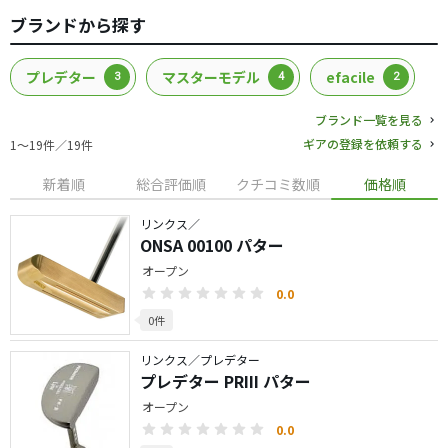
ブランドから探す
プレデター
マスターモデル
efacile
3
4
2
ブランド一覧を見る
ギアの登録を依頼する
1〜19件／19件
新着順
総合評価順
クチコミ数順
価格順
リンクス／
ONSA 00100 パター
オープン
0.0
0件
リンクス／プレデター
プレデター PRIII パター
オープン
0.0