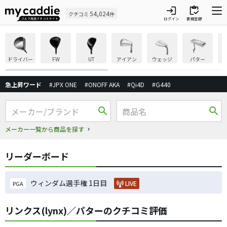
login
inventory
54,024
クチコミ
件
ログイン
新規登録
ドライバー
FW
UT
アイアン
ウェッジ
パター
急上昇ワード
#JPX ONE
#ONOFF AKA
#Qi4D
#G440
search
search
メーカー一覧から商品を探す
リーダーボード
ウィンダム選手権 1日目
LIVE
PGA
リンクス(lynx)／パターのクチコミ評価