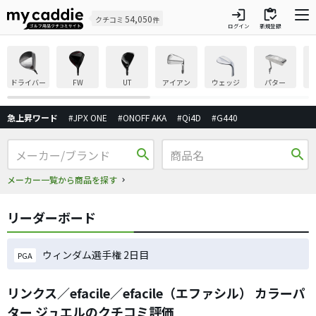
login
inventory
54,050
クチコミ
件
ログイン
新規登録
ドライバー
FW
UT
アイアン
ウェッジ
パター
急上昇ワード
#JPX ONE
#ONOFF AKA
#Qi4D
#G440
search
search
メーカー一覧から商品を探す
リーダーボード
ウィンダム選手権 2日目
PGA
リンクス／efacile／efacile（エファシル） カラーパ
ター ジュエルのクチコミ評価