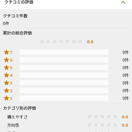
クチコミの評価
クチコミ件数
0件
累計の総合評価
0.0
star
7
0件
star
6
0件
star
5
0件
star
4
0件
star
3
0件
star
2
0件
star
1
0件
カテゴリ別の評価
0.0
構えやすさ
0.0
方向性