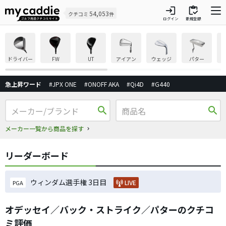
login
inventory
54,053
クチコミ
件
ログイン
新規登録
ドライバー
FW
UT
アイアン
ウェッジ
パター
急上昇ワード
#JPX ONE
#ONOFF AKA
#Qi4D
#G440
search
search
メーカー一覧から商品を探す
リーダーボード
ウィンダム選手権 3日目
LIVE
PGA
オデッセイ／バック・ストライク／パターのクチコ
ミ評価