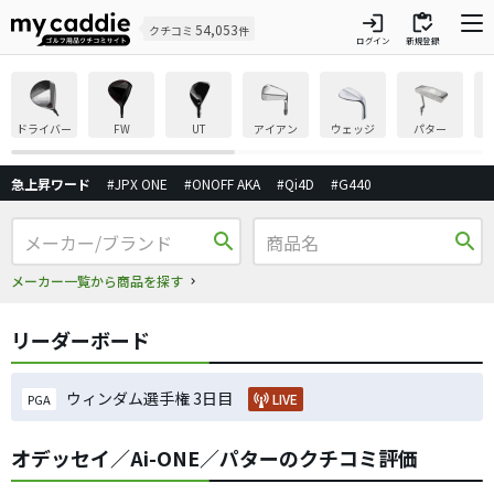
login
inventory
54,053
クチコミ
件
ログイン
新規登録
ドライバー
FW
UT
アイアン
ウェッジ
パター
急上昇ワード
#JPX ONE
#ONOFF AKA
#Qi4D
#G440
search
search
メーカー一覧から商品を探す
リーダーボード
ウィンダム選手権 3日目
LIVE
PGA
オデッセイ／Ai-ONE／パターのクチコミ評価