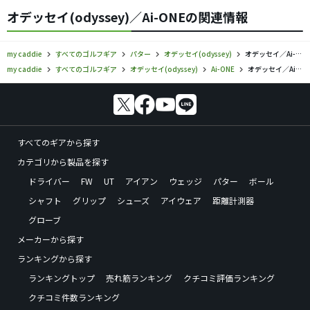
オデッセイ(odyssey)／Ai-ONEの関連情報
my caddie
すべてのゴルフギア
パター
オデッセイ(odyssey)
オデッセイ／Ai-ONE／パターの口コミ評価
my caddie
すべてのゴルフギア
オデッセイ(odyssey)
Ai-ONE
オデッセイ／Ai-ONE／パターの口コミ評価
すべてのギアから探す
カテゴリから製品を探す
ドライバー
FW
UT
アイアン
ウェッジ
パター
ボール
シャフト
グリップ
シューズ
アイウェア
距離計測器
グローブ
メーカーから探す
ランキングから探す
ランキングトップ
売れ筋ランキング
クチコミ評価ランキング
クチコミ件数ランキング