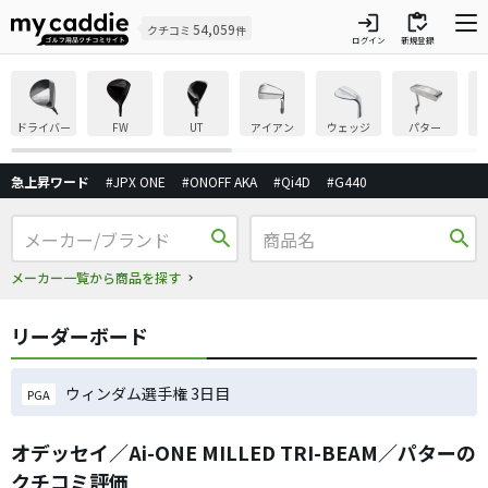
login
inventory
54,059
クチコミ
件
ログイン
新規登録
ドライバー
FW
UT
アイアン
ウェッジ
パター
急上昇ワード
#JPX ONE
#ONOFF AKA
#Qi4D
#G440
search
search
メーカー一覧から商品を探す
リーダーボード
ウィンダム選手権 3日目
PGA
オデッセイ／Ai-ONE MILLED TRI-BEAM／パターの
クチコミ評価