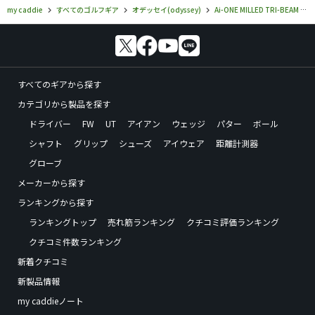
my caddie
すべてのゴルフギア
オデッセイ(odyssey)
Ai-ONE MILLED TRI-BEAM
すべてのギアから探す
カテゴリから製品を探す
ドライバー
FW
UT
アイアン
ウェッジ
パター
ボール
シャフト
グリップ
シューズ
アイウェア
距離計測器
グローブ
メーカーから探す
ランキングから探す
ランキングトップ
売れ筋ランキング
クチコミ評価ランキング
クチコミ件数ランキング
新着クチコミ
新製品情報
my caddieノート