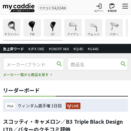
login
inventory
54,024
クチコミ
件
ログイン
新規登録
ドライバー
FW
UT
アイアン
ウェッジ
パター
急上昇ワード
#JPX ONE
#ONOFF AKA
#Qi4D
#G440
search
search
メーカー一覧から商品を探す
リーダーボード
ウィンダム選手権 1日目
LIVE
PGA
スコッティ・キャメロン／B3 Triple Black Design
LTD／パターのクチコミ評価