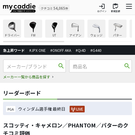
login
inventory
54,065
クチコミ
件
ログイン
新規登録
ドライバー
FW
UT
アイアン
ウェッジ
パター
急上昇ワード
#JPX ONE
#ONOFF AKA
#Qi4D
#G440
search
search
メーカー一覧から商品を探す
リーダーボード
ウィンダム選手権 最終日
LIVE
PGA
スコッティ・キャメロン／PHANTOM／パターのク
チコミ評価